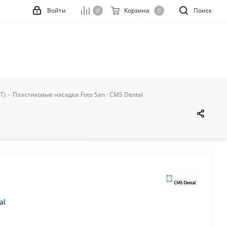
Войти
Корзина
Поиск
0
0
Т)
-
Пластиковые насадки Foto San · CMS Dental
al