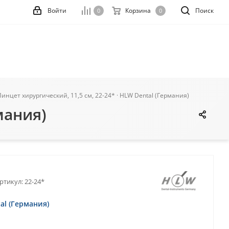
Войти
Корзина
Поиск
0
0
Пинцет хирургический, 11,5 см, 22-24* · HLW Dental (Германия)
мания)
ртикул:
22-24*
al (Германия)