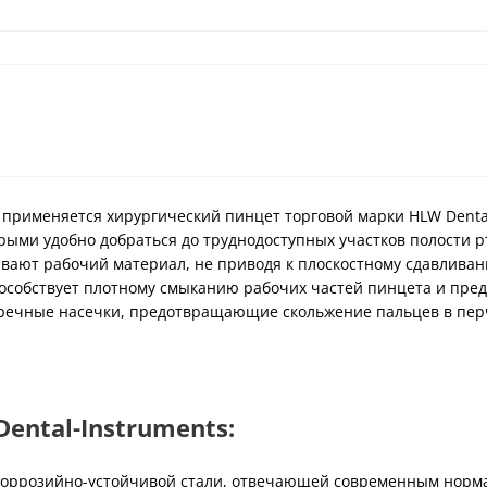
 применяется хирургический пинцет торговой марки HLW Dental
рыми удобно добраться до труднодоступных участков полости 
ивают рабочий материал, не приводя к плоскостному сдавлива
особствует плотному смыканию рабочих частей пинцета и пред
речные насечки, предотвращающие скольжение пальцев в пе
ntal-Instruments:
оррозийно-устойчивой стали, отвечающей современным нормам