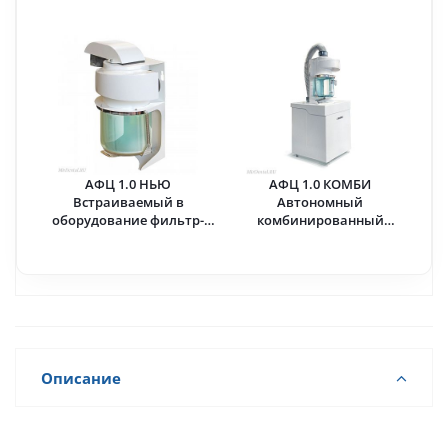
Machine (Китай)
Machine (Китай)
АФЦ 1.0 НЬЮ
АФЦ 1.0 КОМБИ
Встраиваемый в
Автономный
оборудование фильтр-
комбинированный
циклон · Аверон (ВЕГА-
фильтр для сбора отходов
ПРО) Россия
механической обработки
· Аверон (ВЕГА-ПРО)
Россия
Описание