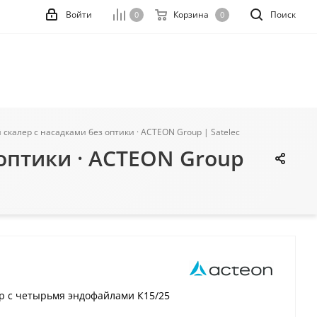
Войти
Корзина
Поиск
0
0
й скалер с насадками без оптики · ACTEON Group | Satelec
 оптики · ACTEON Group
ер с четырьмя эндофайлами К15/25