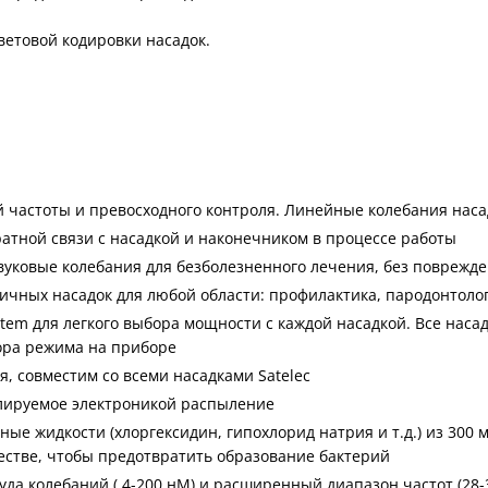
ветовой кодировки насадок.
 частоты и превосходного контроля. Линейные колебания наса
атной связи с насадкой и наконечником в процессе работы
вуковые колебания для безболезненного лечения, без поврежде
ичных насадок для любой области: профилактика, пародонтолог
stem для легкого выбора мощности с каждой насадкой. Все наса
ора режима на приборе
, совместим со всеми насадками Satelec
олируемое электроникой распыление
е жидкости (хлоргексидин, гипохлорид натрия и т.д.) из 300 
естве, чтобы предотвратить образование бактерий
да колебаний ( 4-200 нМ) и расширенный диапазон частот (28-3