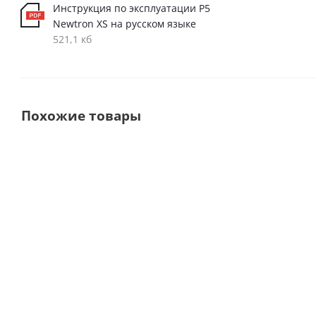
Инструкция по эксплуатации P5
Newtron XS на русском языке
521,1 кб
Похожие товары
Выбор
Новинка
покупателей
DTE D600 LED
PT MASTER Ультразвуковой
Скалер
скалер с функцией