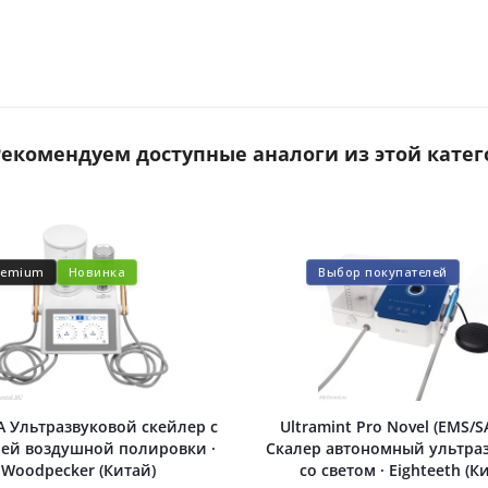
 Рекомендуем доступные аналоги из этой катег
remium
Новинка
Выбор покупателей
A Ультразвуковой скейлер с
Ultramint Pro Novel (EMS/S
ей воздушной полировки ·
Скалер автономный ультра
Woodpecker (Китай)
со светом · Eighteeth (К