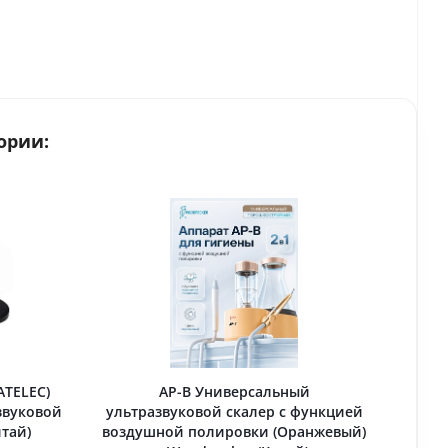
ории:
ATELEC)
AP-B Универсальный
звуковой
ультразвуковой скалер с функцией
итай)
воздушной полировки (Оранжевый)