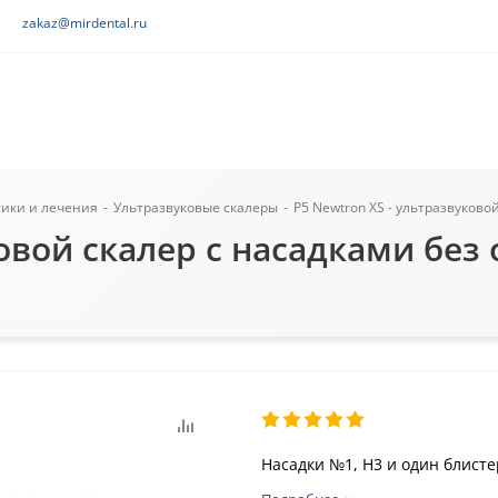
zakaz@mirdental.ru
тики и лечения
-
Ультразвуковые скалеры
-
P5 Newtron XS - ультразвуково
ковой скалер с насадками без
Насадки №1, H3 и один блист