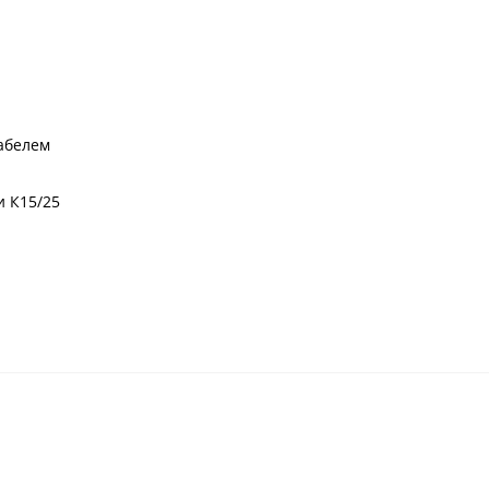
абелем
и К15/25