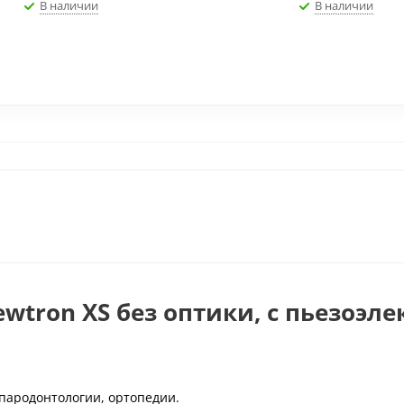
В наличии
В наличии
ewtron XS без оптики, с пьезоэ
 пародонтологии, ортопедии.