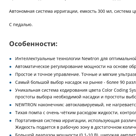
Автономная система ирригации, емкость 300 мл, система ц
С педалью.
Особенности:
Интеллектуальные технологии Newtron для оптимальной
Автоматическое регулирование мощности на основе обр
Простое и точное управление. Точные и мягкие ультраз
Самый большой выбор насадок на рынке - более 90 разл
Уникальная система кодирования цвета Color Coding Sy
простоты выбора необходимой насадки и простоты выб
NEWTRON наконечник: автоклавируемый, не нагревается
Тихая помпа с очень чётким расходом жидкости, контр
Портативная система ирригации, использующая различны
Жидкость подается в рабочую зону в достаточном колич
Большой диапазон мощности (0.1-10 В), широкая амплиту