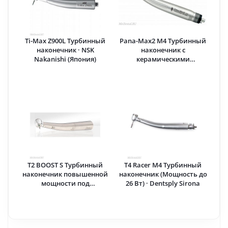
Ti-Max Z900L Турбинный
Pana-Max2 M4 Турбинный
наконечник · NSK
наконечник с
Nakanishi (Япония)
керамическими
подшипниками,
кнопочным зажимом
бора · NSK Nakanishi
(Япония)
T2 BOOST S Турбинный
T4 Racer M4 Турбинный
наконечник повышенной
наконечник (Мощность до
мощности под
26 Вт) · Dentsply Sirona
быстросъемное
соединение · Dentsply
Sirona