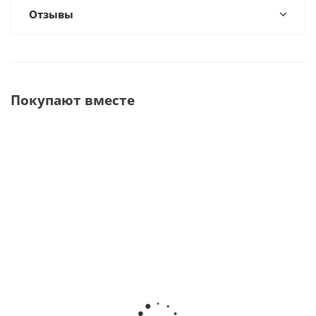
Отзывы
Покупают вместе
CompuDent STA Drive
Наконечники
STA Drive
Unit
The Wand STA
Unit Trolley
Компьютеризированный
с иглой уп/50
Подставка
аппарат для анестезии ·
шт ·
на