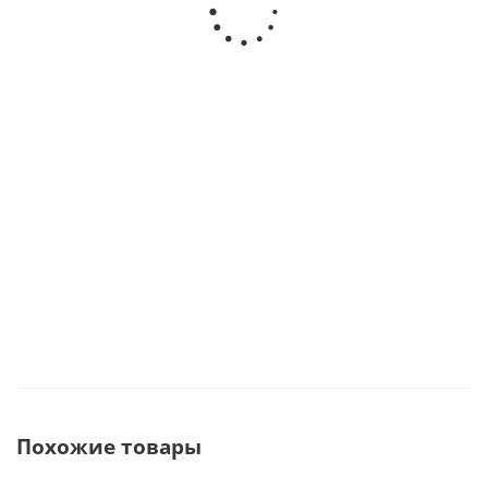
Milestone Scientific (США)
Milestone
колесиках
Scientific
· Milestone
(США)
Scientific
В наличии
(США)
В наличии
В
наличии
269 917
руб.
от
16 022
31 296
руб.
руб.
299 908
руб.
Похожие товары