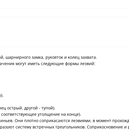
, шарнирного замка, рукояток и колец захвата.
ачения могут иметь следующие формы лезвий:
).
ц острый, другой - тупой).
 соответствующее утолщение на конце).
ньев. Они плотно соприкасаются лезвиями, в момент прохожден
разуют систему встречных треугольников. Соприкосновение и