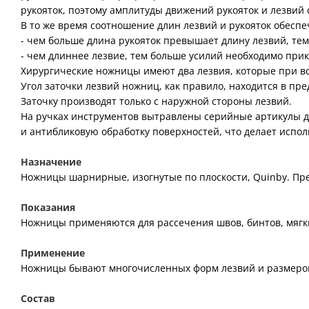
рукояток, поэтому амплитуды движений рукояток и лезвий 
В то же время соотношение длин лезвий и рукояток обесп
- чем больше длина рукояток превышает длину лезвий, те
- чем длиннее лезвие, тем больше усилий необходимо при
Хирургические ножницы имеют два лезвия, которые при в
Угол заточки лезвий ножниц, как правило, находится в пред
Заточку производят только с наружной стороны лезвий.
На ручках инструментов вытравлены серийные артикулы дл
и антибликовую обработку поверхностей, что делает испо
Назначение
Ножницы шарнирные, изогнутые по плоскости, Quinby. Пр
Показания
Ножницы применяются для рассечения швов, бинтов, мягки
Применение
Ножницы бывают многочисленных форм лезвий и размеров.
Состав