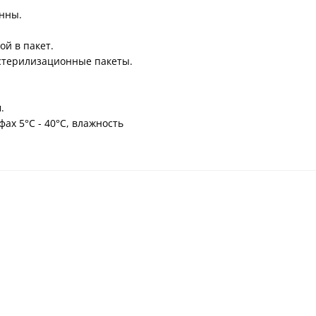
анны.
й в пакет.
 стерилизационные пакеты.
.
ах 5°С - 40°С, влажность