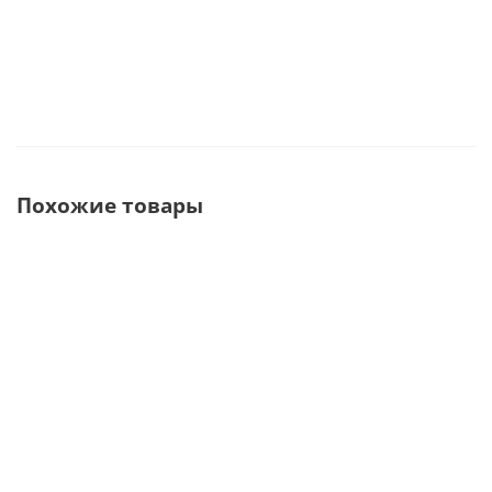
Похожие товары
Насадка GD11 к
Насадка PD3 к
Насадка GD1