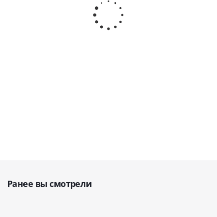
скалеру
скалеру
скалеру
DTE/NSK/SATELEC,
DTE/NSK/SATELEC,
DTE/NSK/SATE
для удаления
пародонтологическая
для удален
зубного камня ·
· Woodpecker (Китай)
зубного камн
Woodpecker
Woodpecke
(Китай)
(Китай)
В наличии
В наличии
В наличи
2 750
руб.
1 423
руб.
759
руб.
Ранее вы смотрели