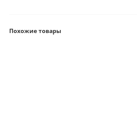
Похожие товары
DBA WP-1L 20:1 Угловой
STRONG ACL(B)
хирургический неразборный
хирургический 
наконечник с подсветкой, бор Ø
наконечни
2,35 мм для Implanter LED ·
кнопочным за
Woodpecker (Китай)
20:1 · Saeshin (