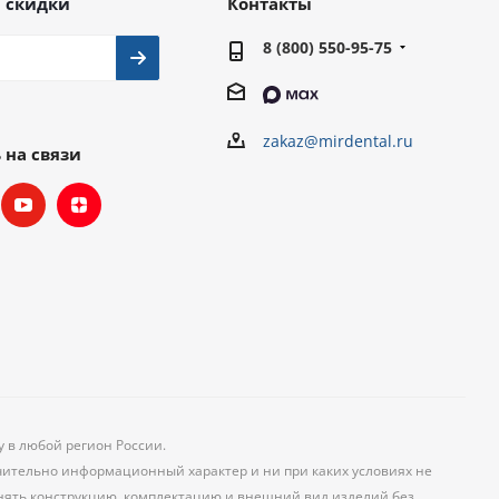
 скидки
Контакты
8 (800) 550-95-75
zakaz@mirdental.ru
 на связи
у в любой регион России.
чительно информационный характер и ни при каких условиях не
менять конструкцию, комплектацию и внешний вид изделий без