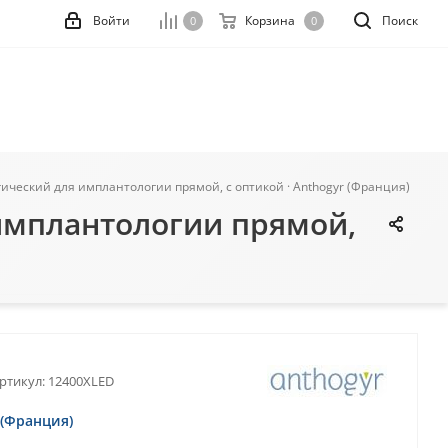
Войти
Корзина
Поиск
0
0
гический для имплантологии прямой, c оптикой · Anthogyr (Франция)
 имплантологии прямой,
ртикул:
12400XLED
 (Франция)