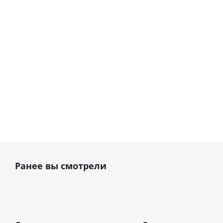
В наличии
В налич
41 083
руб.
32 867
ру
Ранее вы смотрели