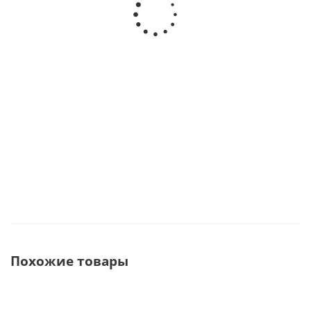
отбеливающая лампа ·
клинического отбеливания
PHILIPS (Discus Dental,
ZOOM · PHILIPS (Discus
США)
Dental, США)
В наличии
В наличии
349 000
руб.
31 900
руб.
367 368
руб.
Похожие товары