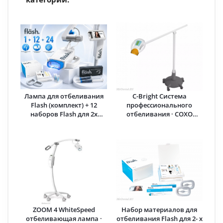
Лампа для отбеливания
C-Bright Система
Flash (комплект) + 12
профессионального
наборов Flash для 2х
отбеливания · COXO
пациентов + 24 набора
(Китай)
для дома · White Smile
GmbH (Германия)
ZOOM 4 WhiteSpeed
Набор материалов для
отбеливающая лампа ·
отбеливания Flash для 2- х