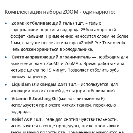
Комплектация набора ZOOM - одинарного:
ZooM! (отбеливающий гель)
1шт. – гель с
содержанием перекиси водорода 25% и аморфный
фосфат кальция. Применение: наносится слоем не более
1 мм, сразу же после активатора «ZooM! Pre-Treatment».
Гель должен храниться в холодильнике.
Светонаправляющий ограничитель
— необходим для
включения ламп ZooM2 и ZooMAp. Время работы чипа:
четыре цикла по 15 минут. Позволяет отбелить зубы
одному пациенту.
Liquidam (Ликвидам 2,9г)
1шт.– используется, для
изоляции мягких тканей десны (при отбеливании).
Vitamin E Soothing Oil
(масло с витамином Е) –
используется при ожоге мягких тканей, перекисью
водорода.
Relief ACP
1шт.- гель для снятия чувствительности,
используется в конце процедуры, после промывки и
высушивания полости рта. Применение: наносится на