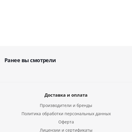
руб.
123 900
187
руб.
44 900
руб.
367 368
руб.
ру
Ранее вы смотрели
Доставка и оплата
Производители и бренды
Политика обработки персональных данных
Оферта
Лицензии и сертификаты