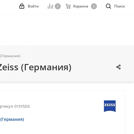
Войти
Корзина
Поиск
0
0
s (Германия)
Zeiss (Германия)
ртикул:
01SYSD3
s (Германия)