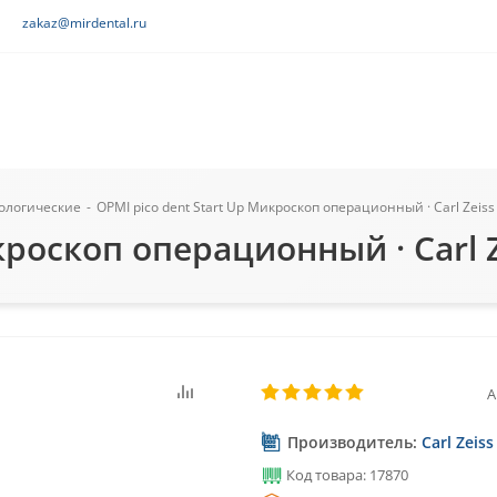
zakaz@mirdental.ru
ологические
-
OPMI pico dent Start Up Микроскоп операционный · Carl Zeis
кроскоп операционный · Carl 
А
Производитель:
Carl Zeis
Код товара: 17870