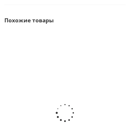
Похожие товары
Материал
Церабон
Материал
стоматологический
(Cerabone)
стоматологический
для регенерации
натуральный
для регенерации
костной ткани
костный
костной ткани
Collprotect
материал
Collprotect
membrane M (20x30
0,5-1,0 mm
membrane L (30x40
mm) · Botiss
0,5 ml · Botiss
mm) · Botiss