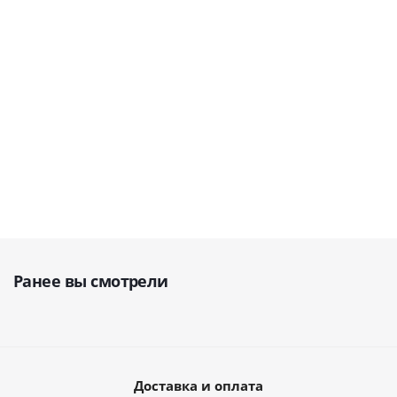
biomaterials GmbH
biomaterials
biomaterials GmbH
GmbH
В наличии
В наличии
В наличии
14 036
руб.
8 535
руб.
18 683
руб.
Ранее вы смотрели
Доставка и оплата