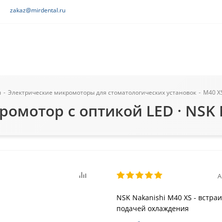
zakaz@mirdental.ru
ы
-
Электрические микромоторы для стоматологических установок
-
M40 X
омотор с оптикой LED · NSK 
А
NSK Nakanishi M40 XS - встра
подачей охлаждения