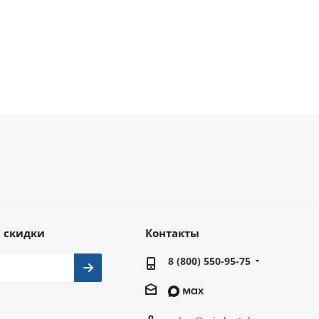
114 286
руб.
161 046
руб.
 скидки
Контакты
8 (800) 550-95-75