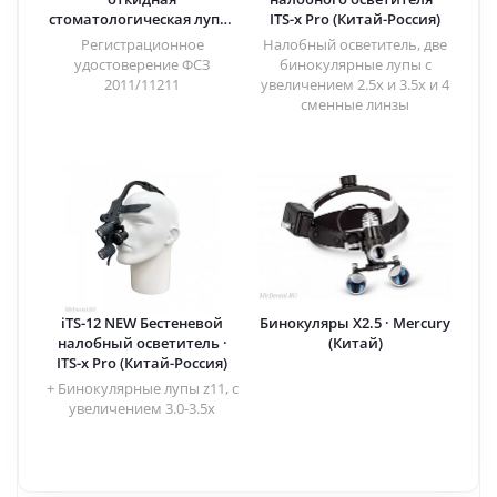
стоматологическая лупа ·
ITS-x Pro (Китай-Россия)
DentLight (США)
Регистрационное
Налобный осветитель, две
удостоверение ФСЗ
бинокулярные лупы с
2011/11211
увеличением 2.5x и 3.5x и 4
сменные линзы
iTS-12 NEW Бестеневой
Бинокуляры X2.5 · Mercury
налобный осветитель ·
(Китай)
ITS-x Pro (Китай-Россия)
+ Бинокулярные лупы z11, с
увеличением 3.0-3.5х