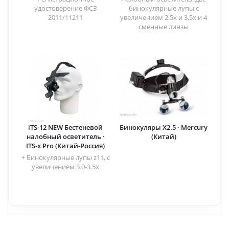
удостоверение ФСЗ
бинокулярные лупы с
2011/11211
увеличением 2.5x и 3.5x и 4
сменные линзы
iTS-12 NEW Бестеневой
Бинокуляры X2.5 · Mercury
налобный осветитель ·
(Китай)
ITS-x Pro (Китай-Россия)
+ Бинокулярные лупы z11, с
увеличением 3.0-3.5х