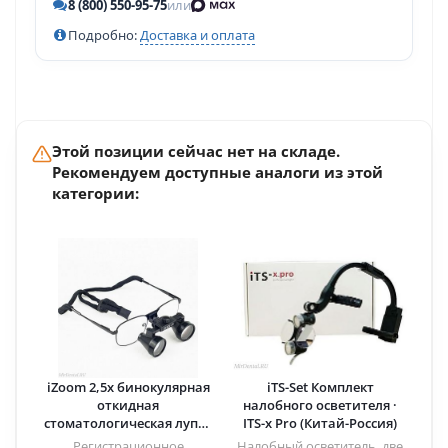
8 (800) 550-95-75
или
Подробно:
Доставка и оплата
Этой позиции сейчас нет на складе.
Рекомендуем доступные аналоги из этой
категории:
iZoom 2,5х бинокулярная
iTS-Set Комплект
откидная
налобного осветителя ·
стоматологическая лупа ·
ITS-x Pro (Китай-Россия)
DentLight (США)
Регистрационное
Налобный осветитель, две