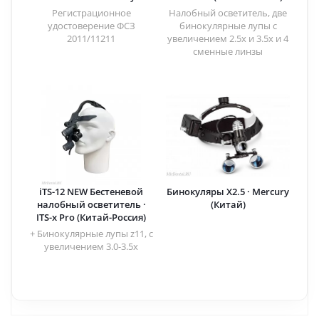
DentLight (США)
Регистрационное
Налобный осветитель, две
удостоверение ФСЗ
бинокулярные лупы с
2011/11211
увеличением 2.5x и 3.5x и 4
сменные линзы
iTS-12 NEW Бестеневой
Бинокуляры X2.5 · Mercury
налобный осветитель ·
(Китай)
ITS-x Pro (Китай-Россия)
+ Бинокулярные лупы z11, с
увеличением 3.0-3.5х