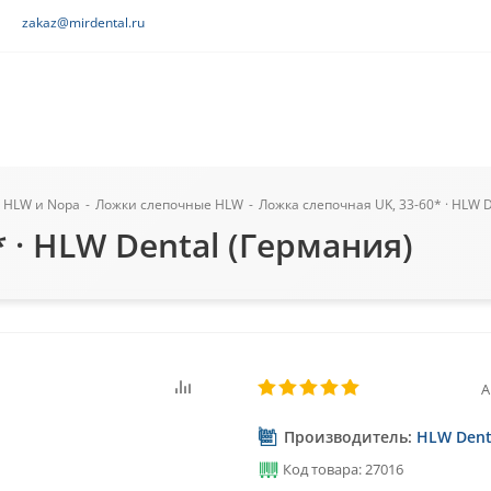
zakaz@mirdental.ru
 HLW и Nopa
-
Ложки слепочные HLW
-
Ложка слепочная UK, 33-60* · HLW 
 · HLW Dental (Германия)
А
Производитель:
HLW Dent
Код товара: 27016