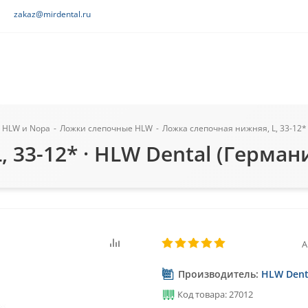
zakaz@mirdental.ru
 HLW и Nopa
-
Ложки слепочные HLW
-
Ложка слепочная нижняя, L, 33-12* 
 33-12* · HLW Dental (Герман
А
Производитель:
HLW Dent
Код товара: 27012