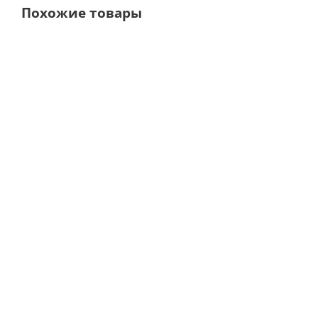
Похожие товары
Ложка слепочная UK-
Ложка слепочная
4 S, 33-52* · HLW
нижняя, S, 33-14* ·
Dental (Германия)
HLW Dental (Германия)
В наличии
В наличии
1 274
руб.
1 200
руб.