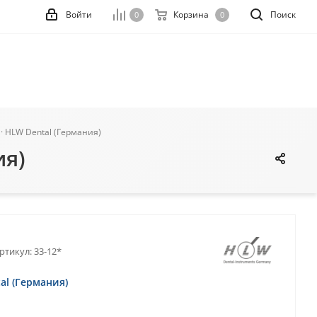
Войти
Корзина
Поиск
0
0
· HLW Dental (Германия)
ия)
ртикул:
33-12*
al (Германия)