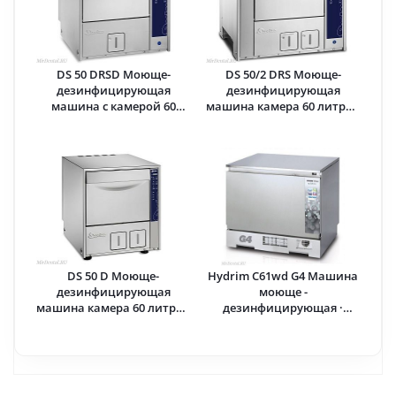
DS 50 DRSD Моюще-
DS 50/2 DRS Моюще-
дезинфицирующая
дезинфицирующая
машина с камерой 60
машина камера 60 литров
литров · Steelco
· Steelco
DS 50 D Моюще-
Hydrim С61wd G4 Машина
дезинфицирующая
моюще -
машина камера 60 литров
дезинфицирующая ·
· Steelco
SciCan Ltd (Канада)