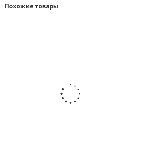
Похожие товары
DS 50/2 DRS
Hydrim С61wd G4
MELAtherm
Моюще-
Машина моюще -
10 Мойка-
дезинфицирующая
дезинфицирующая
дезинфектор
машина камера 60
· SciCan Ltd
· MELAG
литров · Steelco
(Канада)
(Германия)
В наличии
В наличии
В наличии
844 551