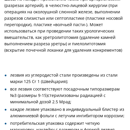
(разрезах артерий), в челюстно-лицевой хирургии (при
операциях на околоушной слюнной железе, выполнении
разрезов слизистых или септопластике (пластике носовой
перегородки), пластике «волчьей пасти-). Может
использоваться при проведении таких урологических
вмешательств, как уретролитотомия (удаление камней
выполнением разреза уретры) и пиелолитотомия
(вскрытие почечной лоханки для удаления конкрементов)
лезвия из углеродистой стали произведены из стали
марки 125 Cr 1 (Швейцария);
все лезвия соответствуют посадочным типоразмерам
№3 (размеры 9-15)стерилизованы радиацией с
минимальной дозой 2.5 Мрад;
каждое лезвие упаковано в индивидуальный блистер из
алюминиевой фольги с летучим ингибитором коррозии;
потребительская упаковка содержит четкую
маркировку, наклейку с размером и формой лезвия,