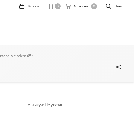
Войти
Корзина
Поиск
0
0
тора Meladest 65 ·
Артикул:
Не указан