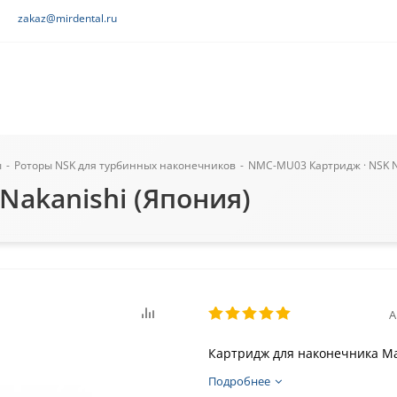
zakaz@mirdental.ru
ы
-
Роторы NSK для турбинных наконечников
-
NMC-MU03 Картридж · NSK N
akanishi (Япония)
А
Картридж для наконечника Ma
Подробнее