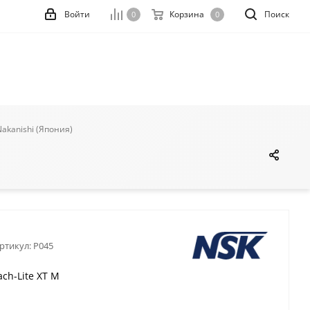
Войти
Корзина
Поиск
0
0
akanishi (Япония)
ртикул:
P045
ch-Lite XT M