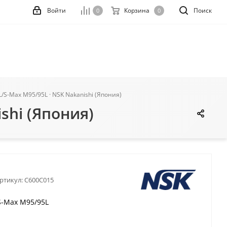
Войти
Корзина
Поиск
0
0
/S-Max M95/95L · NSK Nakanishi (Япония)
shi (Япония)
ртикул:
C600C015
S-Max M95/95L