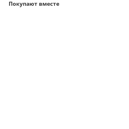
Покупают вместе
Ti-Max X95L 1:5 Угловой наконечник титановый с опт
· NSK Nakanishi (Япония)
Мало
62 020
руб.
88 600
руб.