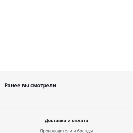
В наличии
149 000
руб.
117 227
руб.
175 500
руб.
175 294
руб.
130 252
руб.
Ранее вы смотрели
Доставка и оплата
Производители и бренды