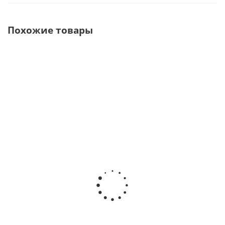
Похожие товары
HyperLight
Xelium Ultra PD
Рентген
Портативный
Стоматологический
портативный
высокочастотный
портативный
PROX (новая
рентген-аппарат ·
рентген аппарат ·
модель
Eighteeth (Китай)
Swidella (Китай)
серии
HYBRID S70) ·
DigiMed (Ю.
В наличии
В наличии
Корея)