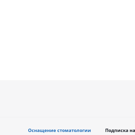
В наличии
В наличии
30 087
руб.
131 918
руб
40 116
руб.
Оснащение стоматологии
Подписка на