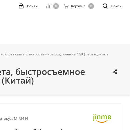
Войти
Корзина
Поиск
0
0
кой, без света, быстросъемное соединение NSK (переходник в
ета, быстросъемное
 (Китай)
ртикул:
M-M4 J4