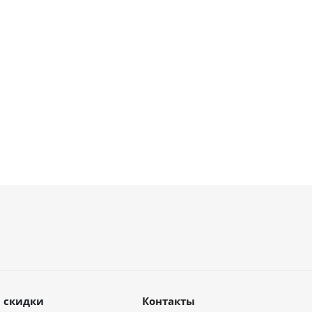
В наличии
В наличии
96 235
руб.
18 635
руб.
.
128 314
руб.
24 847
руб.
 скидки
Контакты