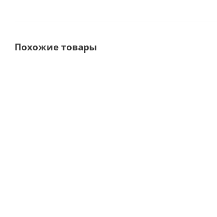
Похожие товары
SMARTtorque S605 C Mini
SMARTtorque S609 С
Турбинный наконечник
Турбинный наконечни
без подсветки · KaVo
без подсветки · KaVo
Dental GmbH (Германия)
Dental GmbH (Германия