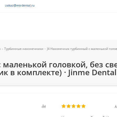
zakaz@mirdental.ru
ы
-
Турбинные наконечники
-
J4 Наконечник турбинный с маленькой голов
 маленькой головкой, без св
 в комплекте) · Jinme Dental
А