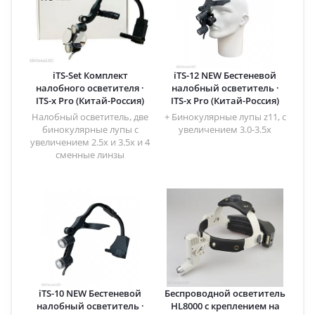
iTS-Set Комплект
iTS-12 NEW Бестеневой
налобного осветителя ·
налобный осветитель ·
ITS-x Pro (Китай-Россия)
ITS-x Pro (Китай-Россия)
Налобный осветитель, две
+ Бинокулярные лупы z11, с
бинокулярные лупы с
увеличением 3.0-3.5х
увеличением 2.5x и 3.5x и 4
сменные линзы
iTS-10 NEW Бестеневой
Беспроводной осветитель
налобный осветитель ·
HL8000 с креплением на