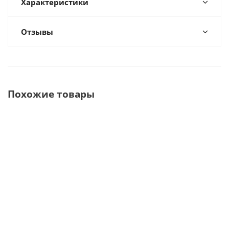
Характеристики
Отзывы
Похожие товары
iTS-Set
iTS-12 NEW
iTS-10 NEW
ITS-RUS-SET-M