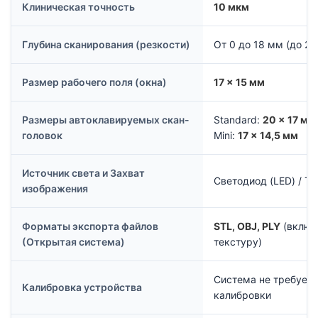
Клиническая точность
10 мкм
Глубина сканирования (резкости)
От 0 до 18 мм (до 20
Размер рабочего поля (окна)
17 × 15 мм
Размеры автоклавируемых скан-
Standard:
20 × 17 мм
головок
Mini:
17 × 14,5 мм
Источник света и Захват
Светодиод (LED) / Т
изображения
Форматы экспорта файлов
STL, OBJ, PLY
(включ
(Открытая система)
текстуру)
Система не требует 
Калибровка устройства
калибровки