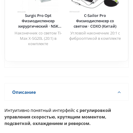
Surgic Pro Opt
C-Sailor Pro
Физиодиспенсер
Физиодиспенсер со
хирургический · NSK
светом · COXO (Китай)
Nakanishi (Япония)
Наконечник со светом Ti-
Угловой наконечник 20:1 с
Max X-SG20L (20:1) в
фиброоптикой в комплекте
комплекте
Описание
Интуитивно понятный интерфейс
с регулировкой
управления скоростью, крутящим моментом,
подсветкой, охлаждением и реверсом.