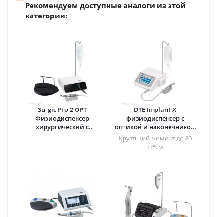
Рекомендуем доступные аналоги из этой
категории:
Surgic Pro 2 OPT
DTE Implant-X
Физиодиспенсер
физиодиспенсер с
хирургический с
оптикой и наконечником
наконечником Ti-Max X-
20:1 · Woodpecker (Китай)
Крутящий момент до 80
SG20L · NSK Nakanishi
Н*см
(Япония)