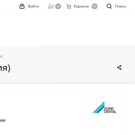
Войти
Корзина
Поиск
0
0
я)
ия)
 мм