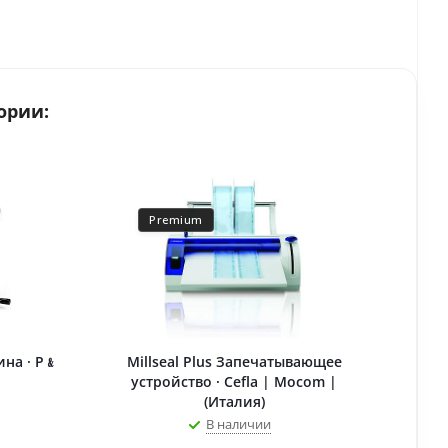
ории:
Premium
ина · P﹠
Millseal Plus Запечатывающее
устройство · Cefla | Mocom |
(Италия)
В наличии