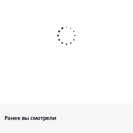
FPB-EC Угловой наконечник · NSK Nakanishi (Япония)
Нет в наличии
Ранее вы смотрели