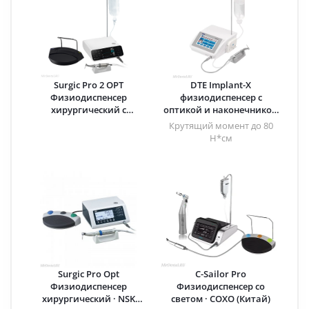
Surgic Pro 2 OPT
DTE Implant-X
Физиодиспенсер
физиодиспенсер с
хирургический с
оптикой и наконечником
наконечником Ti-Max X-
20:1 · Woodpecker (Китай)
Крутящий момент до 80
SG20L · NSK Nakanishi
Н*см
(Япония)
Surgic Pro Opt
C-Sailor Pro
Физиодиспенсер
Физиодиспенсер со
хирургический · NSK
светом · COXO (Китай)