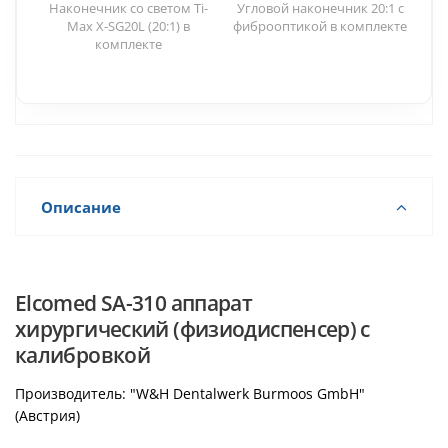
Nakanishi (Япония)
Наконечник со светом Ti-
Угловой наконечник 20:1 с
Max X-SG20L (20:1) в
фиброоптикой в комплекте
комплекте
Описание
Elcomed SA-310 аппарат
хирургический (физиодиспенсер) c
калибровкой
Производитель: "W&H Dentalwerk Burmoos GmbH"
(Австрия)