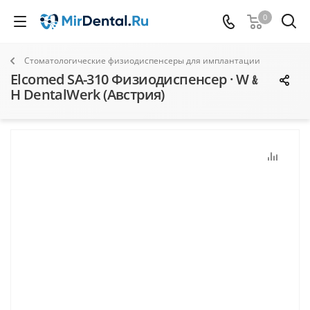
0
Стоматологические физиодиспенсеры для имплантации
Elcomed SA-310 Физиодиспенсер · W﹠
H DentalWerk (Австрия)