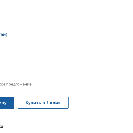
тай)
ое предложение
ину
Купить в 1 клик
ка