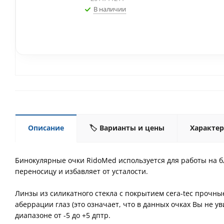
В наличии
Описание
🏷️ Варианты и цены
Характе
Бинокулярные очки RidoMed используется для работы на бли
переносицу и избавляет от усталости.
Линзы из силикатного стекла с покрытием cera-tec прочн
аберрации глаз (это означает, что в данных очках Вы не 
диапазоне от -5 до +5 дптр.