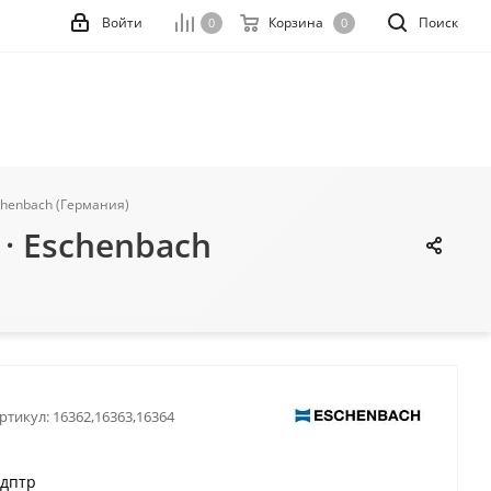
Войти
Корзина
Поиск
0
0
chenbach (Германия)
· Eschenbach
ртикул:
16362,16363,16364
 дптр