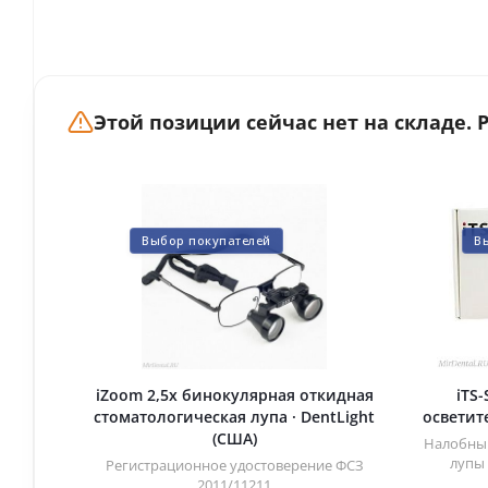
Этой позиции сейчас нет на складе.
Выбор покупателей
В
iZoom 2,5х бинокулярная откидная
iTS
стоматологическая лупа · DentLight
осветите
(США)
Налобный
лупы 
Регистрационное удостоверение ФСЗ
2011/11211