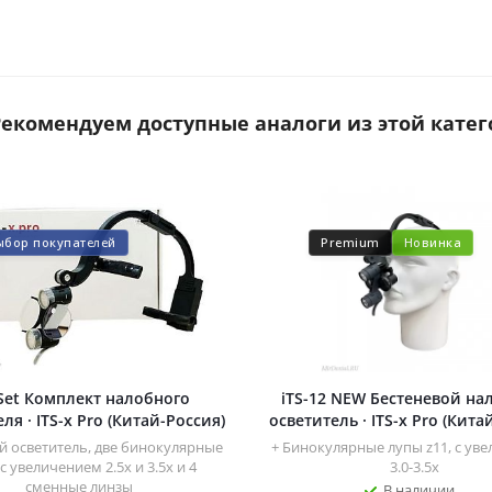
 Рекомендуем доступные аналоги из этой катег
ыбор покупателей
Premium
Новинка
-Set Комплект налобного
iTS-12 NEW Бестеневой н
ля · ITS-x Pro (Китай-Россия)
осветитель · ITS-x Pro (Кита
 осветитель, две бинокулярные
+ Бинокулярные лупы z11, с ув
с увеличением 2.5x и 3.5x и 4
3.0-3.5х
сменные линзы
В наличии