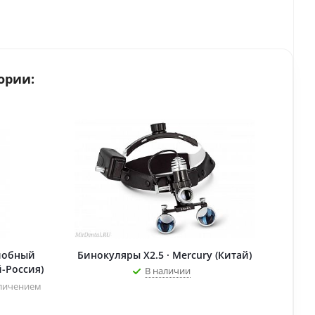
ории:
алобный
Бинокуляры X2.5 · Mercury (Китай)
й-Россия)
В наличии
еличением