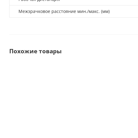
Межзрачковое расстояние мин./макс. (мм)
Похожие товары
MaxDETAIL Бинокулярные лупы очки с осветителем Head