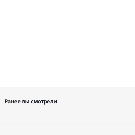
(Япония)
В наличии
В наличии
В
наличии
В наличии
от
5
от
3 040
от
5 752
752
от
2 383
руб.
руб.
руб.
руб.
Ранее вы смотрели