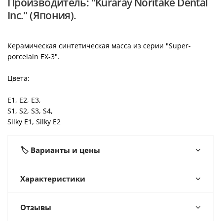
Производитель: "Kuraray Noritake Dental
Inc." (Япония).
Керамическая синтетическая масса из серии "Super-
porcelain EX-3".
Цвета:
E1, E2, E3,
S1, S2, S3, S4,
Silky E1, Silky E2
🏷️ Варианты и цены
Характеристики
Отзывы