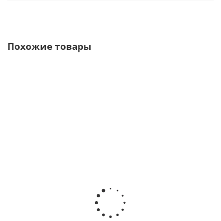
Похожие товары
Пастообразный
Транспарент
Эмаль EX-
Внутренний
опак EX-3 6
EX-3 50
3 50
краситель
грамм ·
грамм ·
грамм ·
IS EX-3, 3
Noritake
Noritake
Noritake
грамма ·
Kuraray
Kuraray
Kuraray
Noritake
(Япония)
(Япония)
(Япония)
Kuraray