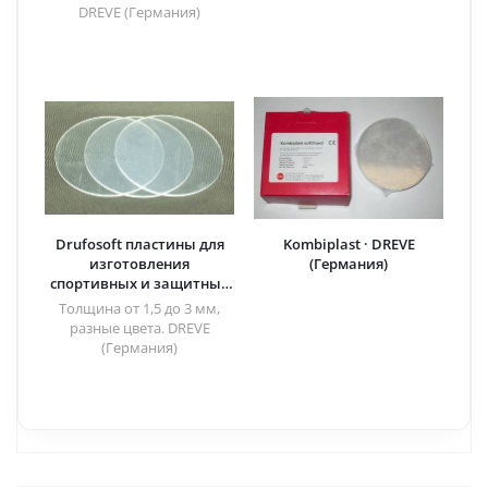
(Германия)
DREVE (Германия)
Drufosoft пластины для
Kombiplast · DREVE
изготовления
(Германия)
спортивных и защитных
кап, ортодонтических
Толщина от 1,5 до 3 мм,
конструкций, дубликатов
разные цвета. DREVE
демонстрационных
(Германия)
моделей · DREVE
(Германия)