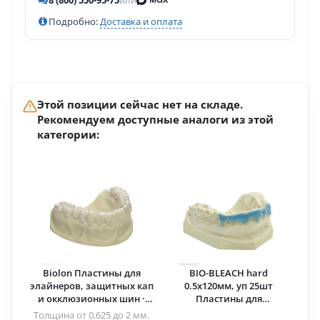
8 (800) 550-95-75
или
Подробно:
Доставка и оплата
Этой позиции сейчас нет на складе.
Рекомендуем доступные аналоги из этой
категории:
Biolon Пластины для
BIO-BLEACH hard
элайнеров, защитных кап
0.5х120мм, уп 25шт
и окклюзионных шин ·
Пластины для
DREVE (Германия)
отбеливания · DREVE
Толщина от 0,625 до 2 мм.