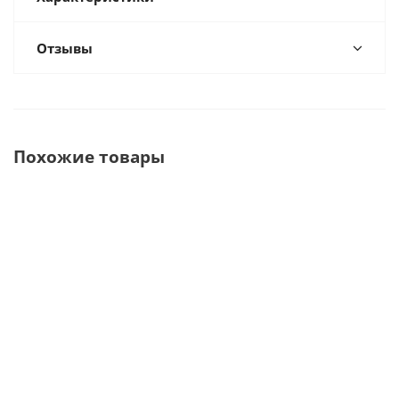
Отзывы
Похожие товары
HEART GUARDIAN
PRIMEDIC HeartSave
AED PLUS
HR-501
PAD (M250) -
Автоматическ