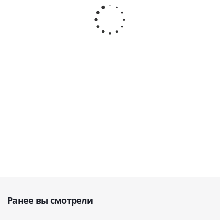
Автоматический
автоматизированный
наружный
наружный
наружный
дефибриллят
дефибриллятор
дефибриллятор ·
· ZOLL (США)
с голосовыми
подсказками ·
В наличии
В наличии
RADIAN QBIO (Ю.
Корея)
В наличии
109 000
руб.
145 000
руб.
225 000
руб
Ранее вы смотрели