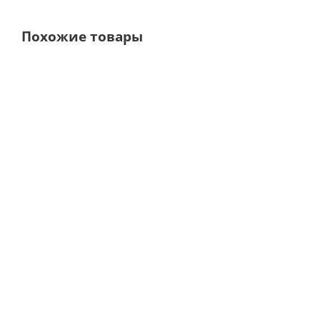
Похожие товары
Фильтр МС Х5 для резервуара с охлаждающей жидкость
В наличии
6 396
руб.