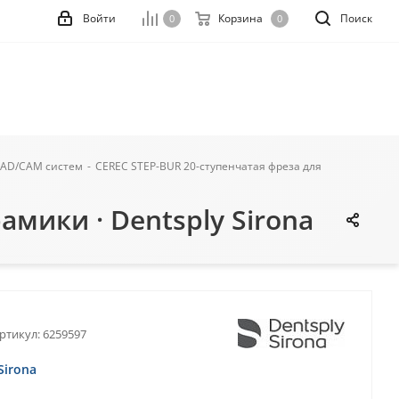
Войти
Корзина
Поиск
0
0
CAD/CAM систем
-
CEREC STEP-BUR 20-ступенчатая фреза для
мики · Dentsply Sirona
ртикул:
6259597
Sirona