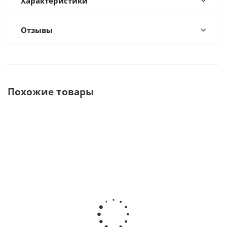
Характеристики
Отзывы
Похожие товары
Фильтр МС Х5 для резервуара с охлаждающей
жидкостью · Dentsply Sirona