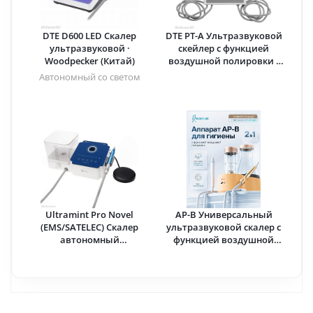
DTE D600 LED Скалер
DTE PT-A Ультразвуковой
ультразвуковой ·
скейлер с функцией
Woodpecker (Китай)
воздушной полировки ·
Woodpecker (Китай)
Автономный со светом
Ultramint Pro Novel
AP-B Универсальный
(EMS/SATELEC) Скалер
ультразвуковой скалер с
автономный
функцией воздушной
ультразвуковой со светом
полировки (Оранжевый) ·
· Eighteeth (Китай)
Woodpecker (Китай)