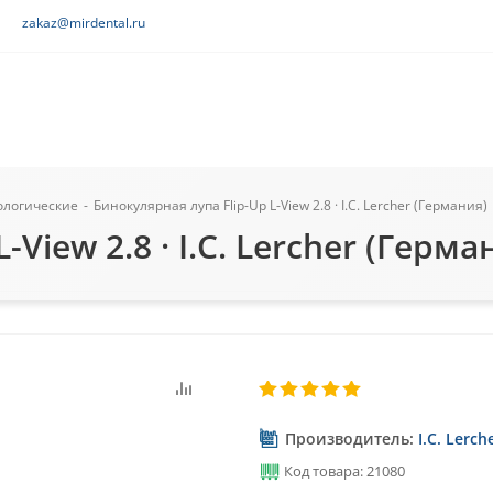
zakaz@mirdental.ru
ологические
-
Бинокулярная лупа Flip-Up L-View 2.8 · I.C. Lercher (Германия)
View 2.8 · I.C. Lercher (Герма
Производитель:
I.C. Lerc
Код товара: 21080