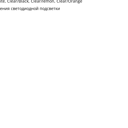
te, Clear/Black, Clear/lemon, Clear/Orange
ения светодиодной подсветки