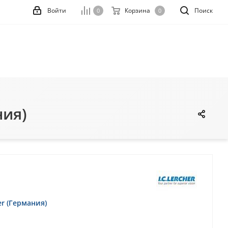
Войти
Корзина
Поиск
0
0
ния)
her (Германия)