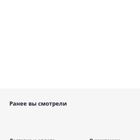
(Frame-titanium) · I.C. Lercher
View 3.8 ·
(Германия)
(Гер
В наличии
В 
178 487
руб.
156 0
Ранее вы смотрели