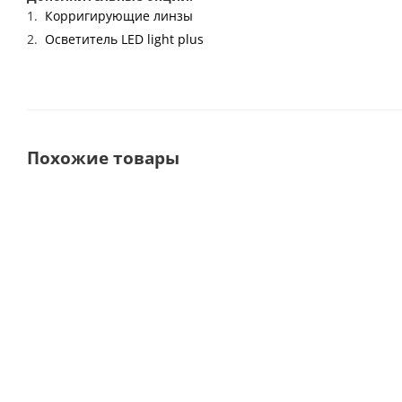
Корригирующие линзы
Осветитель LED light plus
Похожие товары
Бинокулярная лупа TTL M-View 3.8
Бинокулярна