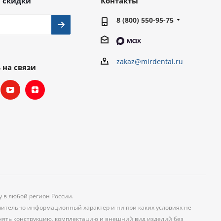
 скидки
Контакты
8 (800) 550-95-75
zakaz@mirdental.ru
 на связи
у в любой регион России.
чительно информационный характер и ни при каких условиях не
менять конструкцию, комплектацию и внешний вид изделий без