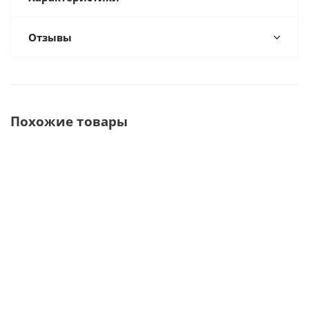
Отзывы
Похожие товары
Смеситель
804
СВЗ 1.1
Смеситель
вакуумный
TORNADO
СТАРТ
вакуумный 