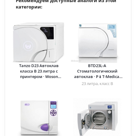
Рекомендуем доступные аналоги из этой
категории:
Tanzo D23 Автоклав
BTD23L-A
класса B 23 литра с
Стоматологический
принтером · Woson
автоклав · P﹠T-Medical
(Китай)
(Китай)
23 литра, класс B