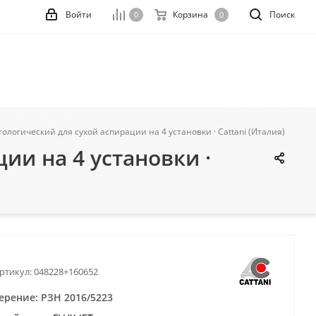
Войти
Корзина
Поиск
0
0
тологический для сухой аспирации на 4 установки · Cattani (Италия)
ии на 4 установки ·
ртикул:
048228+160652
ерение: РЗН 2016/5223