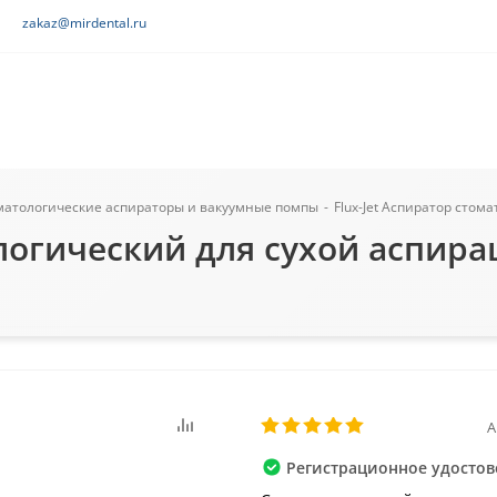
zakaz@mirdental.ru
матологические аспираторы и вакуумные помпы
-
Flux-Jet Аспиратор стома
логический для сухой аспирац
А
Регистрационное удостов