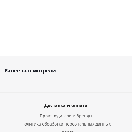
25 535
руб.
34 046
22 596
руб.
9 860
руб.
4
руб.
Ранее вы смотрели
Доставка и оплата
Производители и бренды
Политика обработки персональных данных