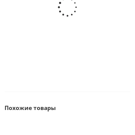
Воздушный микромотор CX235-3B без света, с
внутренним охлаждением с четырехканальным
соединением Midwest · COXO (Китай)
В наличии
9 860
руб.
Похожие товары