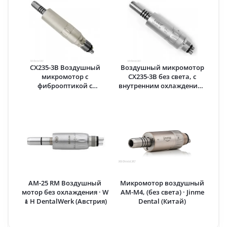
CX235-3B Воздушный
Воздушный микромотор
микромотор с
CX235-3B без света, с
фиброоптикой с
внутренним охлаждением
шестиканальным
с четырехканальным
соединением Midwest ·
соединением Midwest ·
COXO (Китай)
COXO (Китай)
AM-25 RM Воздушный
Микромотор воздушный
мотор без охлаждения · W
AM-M4, (без света) · Jinme
﹠H DentalWerk (Австрия)
Dental (Китай)