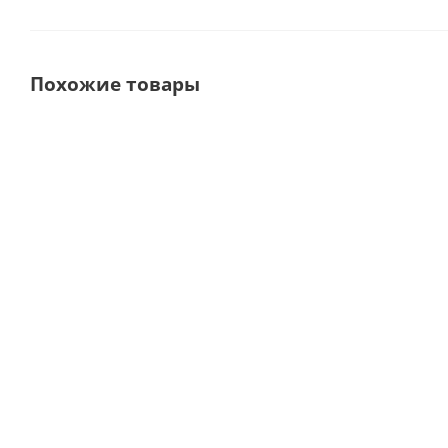
Похожие товары
Prophy-Mate neo
AP-H Аппарат
PMNG-M4-P
порошкоструйный
наконечник Air Flow
под разъем Midwest
ф
· NSK Nakanishi
4 · Woodpecker
(
(Япония)
(Китай)