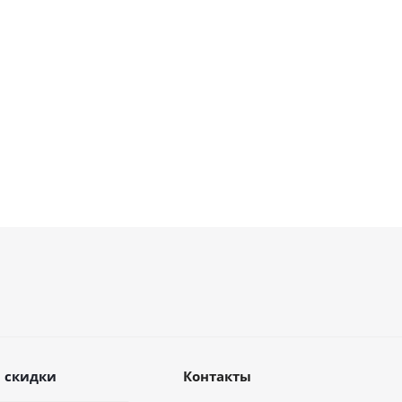
В наличии
Мало
56 600
руб.
220 000
руб.
80 857
руб.
 скидки
Контакты