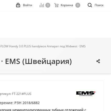
Войти
Корзина
Поиск
0
0
-FLOW Handy 3.0 PLUS handpiece Аппарат под Midwest · EMS
 · EMS (Швейцария)
ртикул:
FT-221#PLUS
ерение: РЗН 2018/6882
аления неминерализованных зубных отложений с