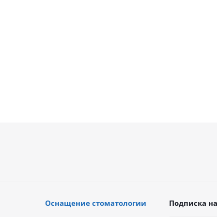
В наличии
В наличии
205 147
руб.
239 400
руб.
252 000
руб.
227 942
руб.
Оснащение стоматологии
Подписка на