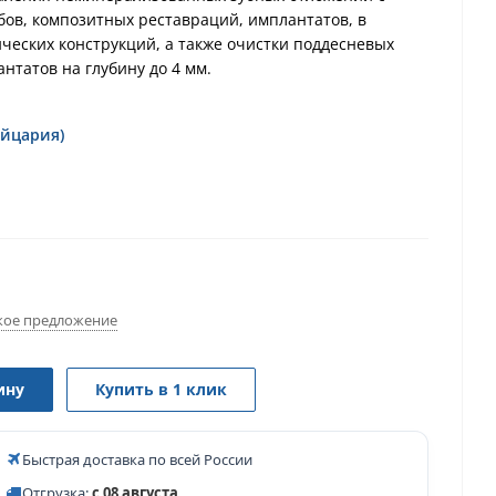
бов, композитных реставраций, имплантатов, в
ческих конструкций, а также очистки поддесневых
антатов на глубину до 4 мм.
йцария)
ое предложение
ину
Купить в 1 клик
Быстрая доставка по всей России
Отгрузка:
с 08 августа