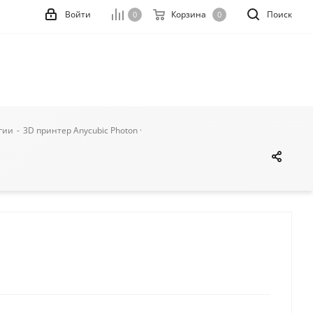
Войти
Корзина
Поиск
0
0
гии
-
3D принтер Anycubic Photon ·